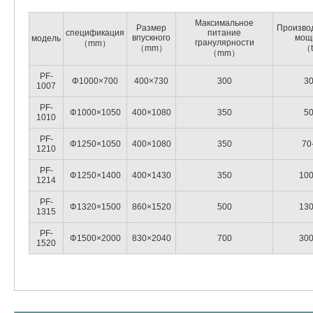
Максимальное
Размер
Произво
спецификация
питание
впускного
мощ
модель
гранулярности
（mm）
（mm）
（t
（mm）
PF-
Φ1000×700
400×730
300
30
1007
PF-
Φ1000×1050
400×1080
350
50
1010
PF-
Φ1250×1050
400×1080
350
70
1210
PF-
Φ1250×1400
400×1430
350
100
1214
PF-
Φ1320×1500
860×1520
500
130
1315
PF-
Φ1500×2000
830×2040
700
300
1520