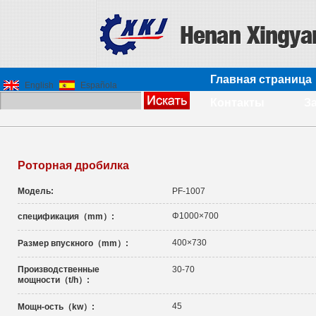
Главная страница
English
Española
Контакты
З
Роторная дробилка
Модель:
PF-1007
Φ1000×700
спецификация（mm）:
400×730
Размер впускного（mm）:
Производственные
30-70
мощности（t/h）:
45
Мощн-ость（kw）: