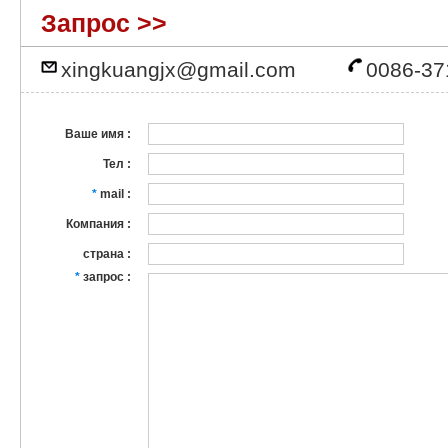
Запрос >>
xingkuangjx@gmail.com
0086-37
Ваше имя :
Тел :
*
mail :
Компания :
страна :
*
запрос :