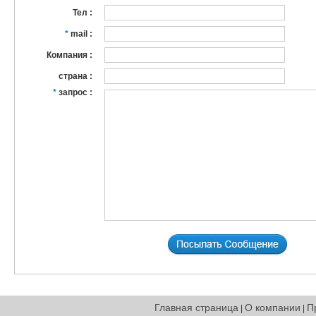
Тел :
*
mail :
Компания :
страна :
*
запрос :
Главная страница
О компании
П
|
|