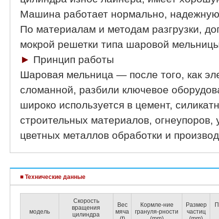
Машина работает нормально, надежную
По материалам и методам разгрузки, до
мокрой решетки типа шаровой мельницы
►
Принцип работы
Шаровая мельница — после того, как эл
сломанной, разбили ключевое оборудов
широко используется в цемент, силикат
строительных материалов, огнеупоров, 
цветных металлов обработки и производ
■ Технические данные
Скорость
Вес
Кормле-ние
Размер
П
вращения
модель
мяча
грануля-рности
частиц
цилиндра
(t)
(mm)
(mm)