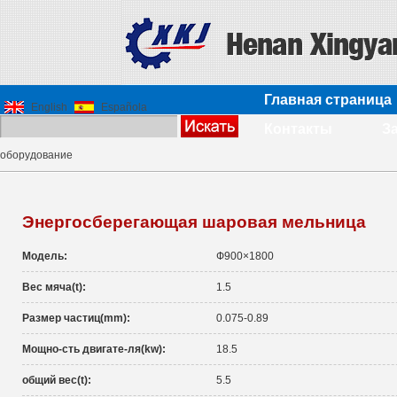
Главная страница
English
Española
Контакты
З
оборудование
Энергосберегающая шаровая мельница
Модель:
Ф900×1800
Вес мяча(t):
1.5
Размер частиц(mm):
0.075-0.89
Мощно-сть двигате-ля(kw):
18.5
общий вес(t):
5.5