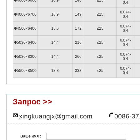
Ф4000×6000
16.9
146
≤25
0.4
0.074-
Ф4000×6700
16.9
149
≤25
0.4
0.074-
Ф4500×6400
15.6
172
≤25
0.4
0.074-
Ф5030×6400
14.4
216
≤25
0.4
0.074-
Ф5030×8300
14.4
266
≤25
0.4
0.074-
Ф5500×8500
13.8
338
≤25
0.4
Запрос >>
xingkuangjx@gmail.com
0086-37
Ваше имя :