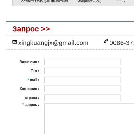
Соответствующие двигателя
мощность(kw)
5.5×2
Запрос >>
xingkuangjx@gmail.com
0086-37
Ваше имя :
Тел :
*
mail :
Компания :
страна :
*
запрос :