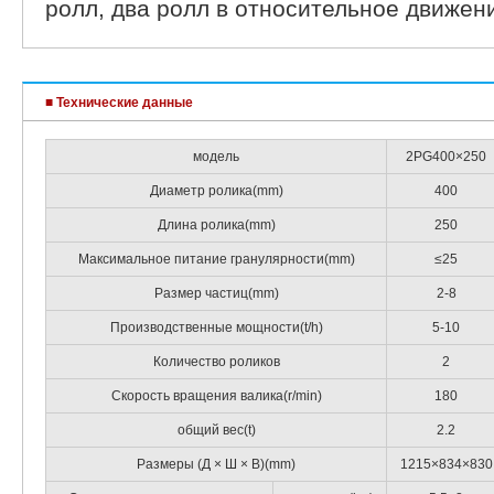
ролл, два ролл в относительное движен
■ Технические данные
модель
2PG400×250
Диаметр ролика(mm)
400
Длина ролика(mm)
250
Максимальное питание гранулярности(mm)
≤25
Размер частиц(mm)
2-8
Производственные мощности(t/h)
5-10
Количество роликов
2
Скорость вращения валика(r/min)
180
общий вес(t)
2.2
Размеры (Д × Ш × В)(mm)
1215×834×830