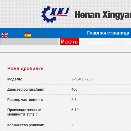
Главная страница
English
Española
Контакты
З
Ролл-дробилки
Модель:
2PG400×250
Диаметр ролика(mm):
400
Размер частиц(mm):
2-8
Производственные
5-10
мощности（t/h）:
Количество роликов:
2