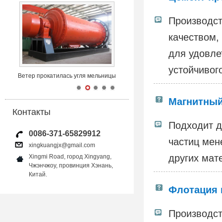
Производст
качеством,
для удовле
устойчивог
Ветер прокатилась угля мельницы
Магнитный
Контакты
Подходит д
0086-371-65829912
частиц мен
xingkuangjx@gmail.com
других мат
Xingmi Road, город Xingyang,
Чжэнчжоу, провинция Хэнань,
Китай.
Флотация 
Производст