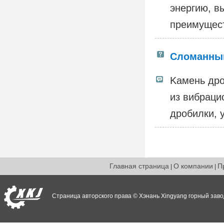
энергию, в
преимущес
Сломанны
Kамень дро
из вибраци
дробилки, 
Главная страница
О компании
П
|
|
Страница авторского права © Хэнань Xingyang горный заво