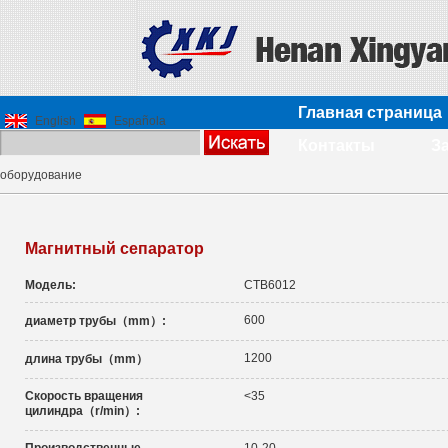
Главная страница
English
Española
Контакты
З
оборудование
Магнитный сепаратор
Модель:
CTB6012
600
диаметр трубы（mm）:
1200
длина трубы（mm）
Скорость вращения
<35
цилиндра（r/min）: