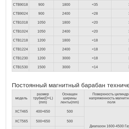
CTB9018
900
1800
<35
CTB9024
900
2400
<28
CTB1018
1050
1800
<20
CTB1024
1050
2400
<20
CTB1218
1200
1800
<18
CTB1224
1200
2400
<18
CTB1230
1200
3000
<18
CTB1530
1500
3000
<14
Постоянный магнитный барабан технич
размер
Оснащен
Поверхность цилиндр
модель
трубки(D×L)
ширины
напряженность магнитн
(mm)
ленты(mm)
поля
XCT465
400×650
500
XCT565
500×650
500
Диапазон 1600-4500 Га