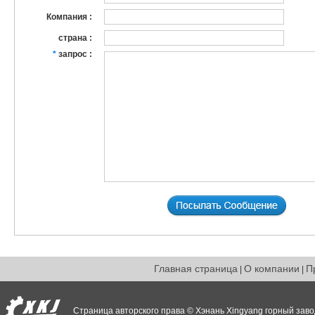
Компания :
страна :
*
запрос :
Главная страница
О компании
П
|
|
Страница авторского права © Хэнань Xingyang горный заво