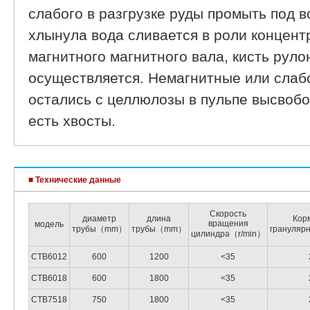
слабого в разгрузке руды промыть под 
хлынула вода сливается в роли концентр
магнитного магнитного вала, кисть руло
осуществляется. Немагнитные или слаб
остались с целлюлозы в пульпе высвобо
есть хвосты.
■ Технические данные
Скорость
диаметр
длина
Кор
вращения
модель
трубы（mm）
трубы（mm）
грануля
цилиндра（r/min）
CTB6012
600
1200
<35
CTB6018
600
1800
<35
CTB7518
750
1800
<35