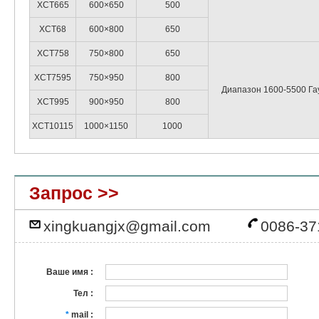
XCT665
600×650
500
XCT68
600×800
650
XCT758
750×800
650
XCT7595
750×950
800
Диапазон 1600-5500 Га
XCT995
900×950
800
XCT10115
1000×1150
1000
Запрос >>
xingkuangjx@gmail.com
0086-37
Ваше имя :
Тел :
*
mail :