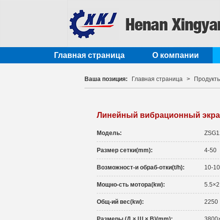
Главная страница
О компании
Ваша позиция:
Главная страница
>
Продукт
Линейный вибрационный экр
Модель:
ZSG1
Размер сетки(mm):
4-50
Возможност-и обраб-отки(t/h):
10-10
Мощно-сть мотора(kw):
5.5×2
Общ-ий вес(kw):
2250
Размеры (Д × Ш × В)(mm):
3800