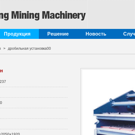
Продукция
Pешение
Новость
Cлу
ы
>
дробильная установка00
ан
237
0
×2050×1920