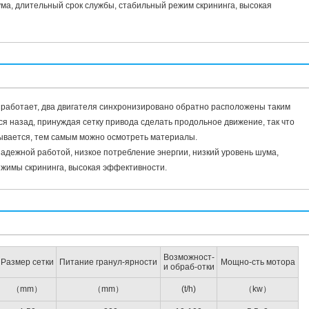
ума, длительный срок службы, стабильный режим скрининга, высокая
 работает, два двигателя синхронизировано обратно расположены таким
ся назад, принуждая сетку привода сделать продольное движение, так что
вается, тем самым можно осмотреть материалы.
адежной работой, низкое потребление энергии, низкий уровень шума,
ежимы скрининга, высокая эффективности.
Возможност-
Размер сетки
Питание гранул-ярности
Мощно-сть мотора
и обраб-отки
（mm）
（mm）
(t/h)
（kw）