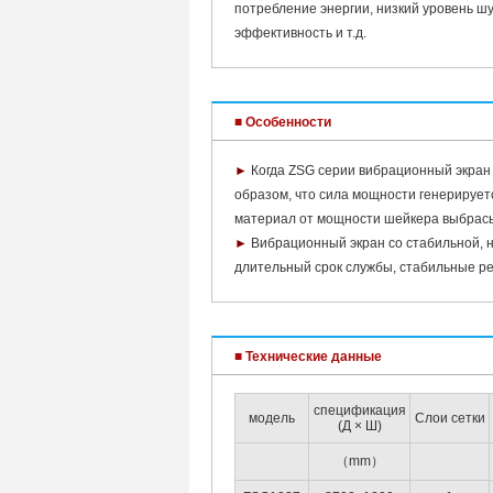
потребление энергии, низкий уровень ш
эффективность и т.д.
■ Особенности
►
Когда ZSG серии вибрационный экран
образом, что сила мощности генерирует
материал от мощности шейкера выбрасы
►
Вибрационный экран со стабильной, н
длительный срок службы, стабильные р
■ Технические данные
спецификация
модель
Слои сетки
(Д × Ш)
（mm）