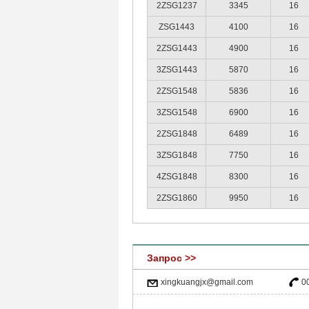
2ZSG1237
3345
16
ZSG1443
4100
16
2ZSG1443
4900
16
3ZSG1443
5870
16
2ZSG1548
5836
16
3ZSG1548
6900
16
2ZSG1848
6489
16
3ZSG1848
7750
16
4ZSG1848
8300
16
2ZSG1860
9950
16
Запрос >>
xingkuangjx@gmail.com
0