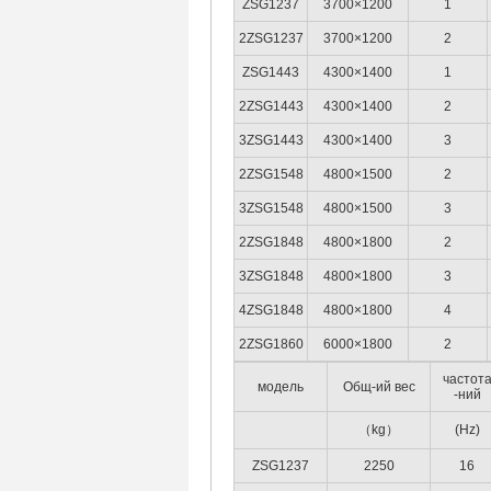
ZSG1237
3700×1200
1
2ZSG1237
3700×1200
2
ZSG1443
4300×1400
1
2ZSG1443
4300×1400
2
3ZSG1443
4300×1400
3
2ZSG1548
4800×1500
2
3ZSG1548
4800×1500
3
2ZSG1848
4800×1800
2
3ZSG1848
4800×1800
3
4ZSG1848
4800×1800
4
2ZSG1860
6000×1800
2
частот
модель
Общ-ий вес
-ний
（kg）
(Hz)
ZSG1237
2250
16