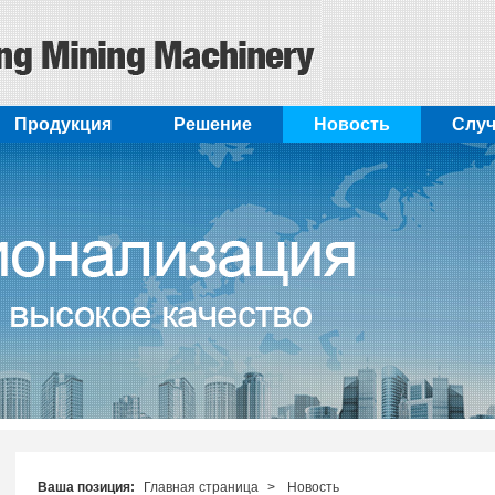
Продукция
Pешение
Новость
Cлу
Ваша позиция:
Главная страница
>
Новость