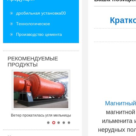
дробильная установка00
Кратк
Технологическое
оборудование
Производство цемента
оборудование
РЕКОМЕНДУЕМЫЕ
ПРОДУКТЫ
Магнитный
магнитной
Ветер прокатилась угля мельницы
ильменита и
нерудных пол