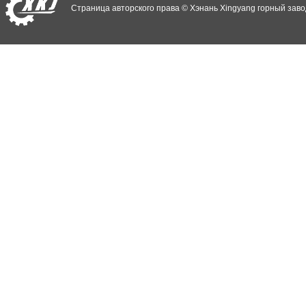
Страница авторского права © Хэнань Xingyang горный заво