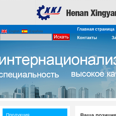
Главная страница
English
Española
Контакты
З
Продукция
Ваша позици