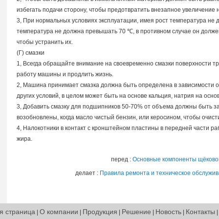
избегать подачи сторону, чтобы предотвратить внезапное увеличение 
3, При нормальных условиях эксплуатации, имея рост температура не
температура не должна превышать 70 ℃, в противном случае он долже
чтобы устранить их.
(Г) смазки
1, Всегда обращайте внимание на своевременно смазки поверхности т
работу машины и продлить жизнь.
2, Машина принимает смазка должна быть определена в зависимости о
других условий, в целом может быть на основе кальция, натрия на осно
3, Добавить смазку для подшипников 50-70% от объема должны быть 
возобновлены, когда масло чистый бензин, или керосином, чтобы очист
4, Налокотники в контакт с кронштейном пластины в передней части 
жира.
перед :
Основные компоненты щёково
делает :
Правила ремонта и техническое обслужи
я страница
О компании
Продукция
Pешение
Новость
Контакты
|
|
|
|
|