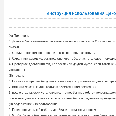
Инструкция использования щёко
(А) Подготовка
1, Должны быть тщательно изучены смазки подшипников Хорошо, если
смазки.
2, Следует тщательно проверить все крепления затянуты.
3, Охранники хорошие, установлено, что небезопасно, следует немедл
4. Проверьте дробления руды полости или другой мусор, если таковы
устранены.
(Б) начало
1, После осмотра, чтобы доказать машину с нормальными деталей тран
2, машина может начать только в обесточенном состоянии.
3, после старта, если установлено, что необычные обстоятельства, д
оснований для исключения рисков должны быть определены прежде чем
(В) содержание и использование
1, После нормальной работы дробилки перед кормлением.
2, Чтобы быть добавлены в измельченный материал должен быть равно