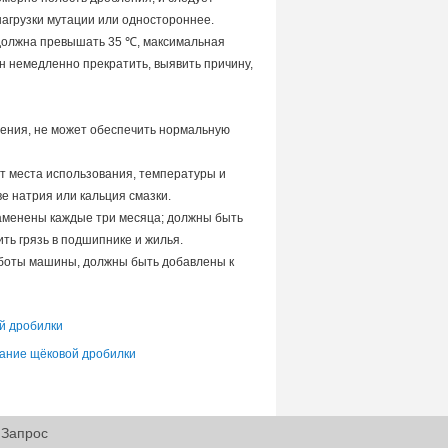
нагрузки мутации или одностороннее.
 должна превышать 35 ℃, максимальная
н немедленно прекратить, выявить причину,
рения, не может обеспечить нормальную
т места использования, температуры и
ве натрия или кальция смазки.
заменены каждые три месяца; должны быть
ить грязь в подшипнике и жилья.
работы машины, должны быть добавлены к
й дробилки
вание щёковой дробилки
Запрос
|