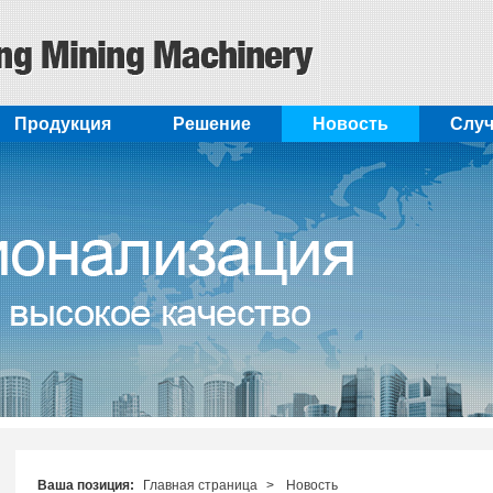
Продукция
Pешение
Новость
Cлу
Ваша позиция:
Главная страница
>
Новость