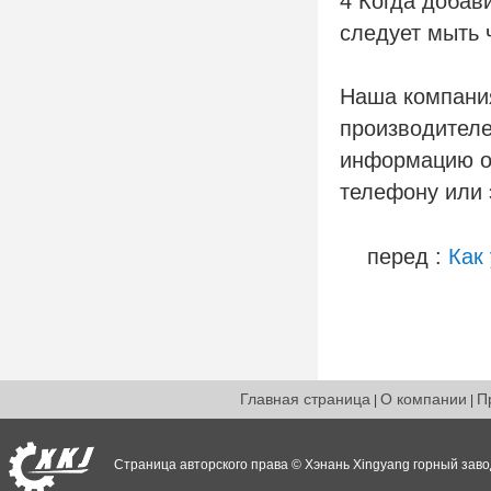
4 Когда добав
следует мыть 
Наша компани
производителе
информацию о 
телефону или 
перед :
Как
Главная страница
О компании
П
|
|
Страница авторского права © Хэнань Xingyang горный заво