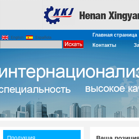
Главная страница
English
Española
Контакты
З
Продукция
Ваша позици