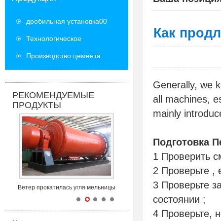
дробильная установка00
Как прод
Технологическое
оборудование
Производство цемента
оборудование
Generally, we k
РЕКОМЕНДУЕМЫЕ
all machines, e
ПРОДУКТЫ
mainly introduce
Подготовка П
1 Проверить с
2 Проверьте , 
3 Проверьте з
Ветер прокатилась угля мельницы
состоянии ;
4 Проверьте, 