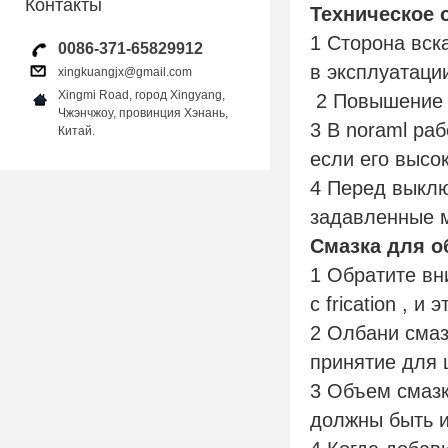
Контакты
Техническое 
1 Сторона вск
0086-371-65829912
в эксплуатации
xingkuangjx@gmail.com
Xingmi Road, город Xingyang,
2 Повышение 
Чжэнчжоу, провинция Хэнань,
3 В noraml раб
Китай.
если его высо
4 Перед выклю
задавленные 
Смазка для о
1 Обратите вни
с frication , и
2 Олбани смаз
принятие для 
3 Объем смазк
должны быть и